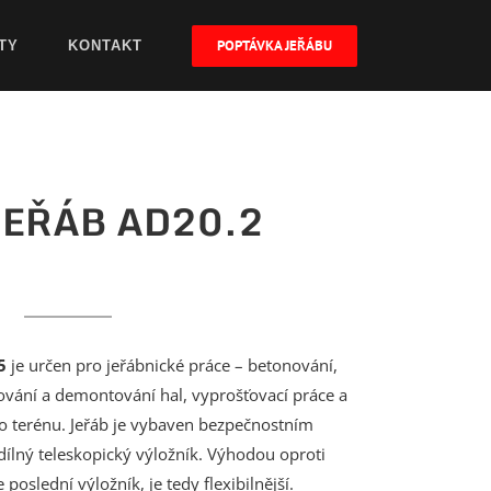
POPTÁVKA JEŘÁBU
TY
KONTAKT
EŘÁB AD20.2
5
je určen pro jeřábnické práce – betonování,
ování a demontování hal, vyprošťovací práce a
ho terénu. Jeřáb je vybaven bezpečnostním
dílný teleskopický výložník. Výhodou oproti
oslední výložník, je tedy flexibilnější.