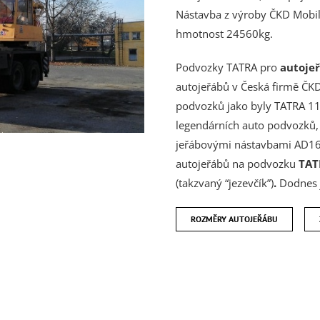
Nástavba z výroby ČKD Mobiln
hmotnost 24560kg.
Podvozky TATRA pro
autoje
autojeřábů v Česká firmě ČKD
podvozků jako byly TATRA 111
legendárních auto podvozků, 
jeřábovými nástavbami AD16
autojeřábů na podvozku
TAT
(takzvaný “jezevčík”)
.
Dodnes j
ROZMĚRY AUTOJEŘÁBU