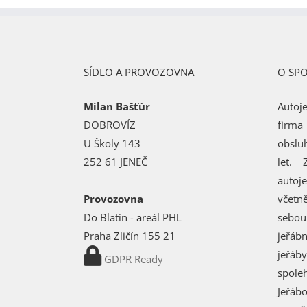
SÍDLO A PROVOZOVNA
O SP
Milan Bašťúr
Autoj
DOBROVÍZ
firma
U Školy 143
obslu
252 61 JENEČ
let.
autoj
Provozovna
včetn
Do Blatin - areál PHL
sebou
Praha Zličín 155 21
jeřáb
jeřá
GDPR Ready
spol
Jeřábo