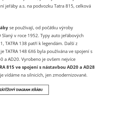
í jeřáby a.s. na podvozku Tatra 815, celková
řáby
se používají, od počátku výroby
 Slaný v roce 1952. Typy auto jeřábových
, TATRA 138 patří k legendám. Další z
je TATRA 148 6X6 byla používána ve spojení s
0 a AD20. Vyrobeno je ovšem nejvíce
RA 815 ve spojení s nástavbou AD20 a AD28
e vídáme na silnicích, jen zmodernizované.
ZÁTĚŽOVÝ DIAGRAM JEŘÁBU