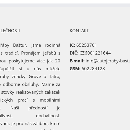
OLEČNOSTI
KONTAKT
eřáby Baštur, jsme rodinná
IČ:
65253701
 s tradicí. Pronájem jeřábů s
DIČ:
CZ6001221644
hou poskytujeme více jak 20
E-mail:
info@autojeraby-bastu
 Zapůjčit si u nás můžete
GSM:
602284128
eřáby značky Grove a Tatra,
ě odborné obsluhy. Máme za
 stovky realizovaných zakázek
nických prací s mobilními
by. Naší předností je
ehlivost, dochvilnost.
vání, je pro nás zálibou, které