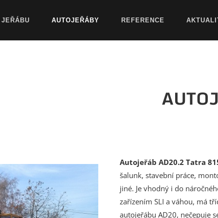
 JEŘÁBU
AUTOJEŘÁBY
REFERENCE
AKTUALI
AUTOJ
Autojeřáb AD20.2 Tatra 81
šalunk, stavební práce, mont
jiné. Je vhodný i do náročné
zařízením SLI a váhou, má tří
autojeřábu AD20, nečepuje se p