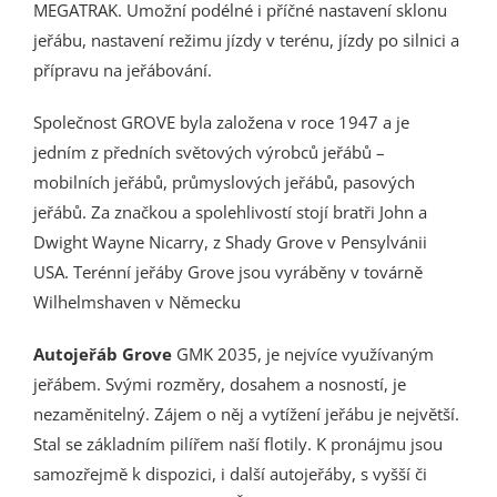
MEGATRAK. Umožní podélné i příčné nastavení sklonu
jeřábu, nastavení režimu jízdy v terénu, jízdy po silnici a
přípravu na jeřábování.
Společnost GROVE byla založena v roce 1947 a je
jedním z předních světových výrobců jeřábů –
mobilních jeřábů, průmyslových jeřábů, pasových
jeřábů. Za značkou a spolehlivostí stojí bratři John a
Dwight Wayne Nicarry, z Shady Grove v Pensylvánii
USA. Terénní jeřáby Grove jsou vyráběny v továrně
Wilhelmshaven v Německu
Autojeřáb Grove
GMK 2035, je nejvíce využívaným
jeřábem. Svými rozměry, dosahem a nosností, je
nezaměnitelný. Zájem o něj a vytížení jeřábu je největší.
Stal se základním pilířem naší flotily. K pronájmu jsou
samozřejmě k dispozici, i další autojeřáby, s vyšší či