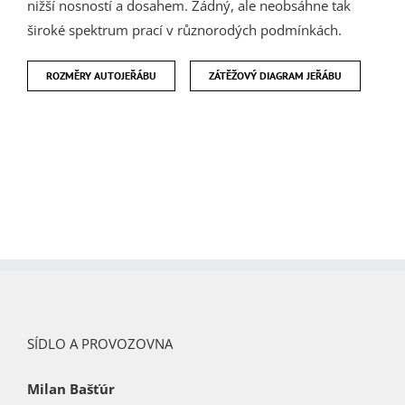
nižší nosností a dosahem. Žádný, ale neobsáhne tak
široké spektrum prací v různorodých podmínkách.
ROZMĚRY AUTOJEŘÁBU
ZÁTĚŽOVÝ DIAGRAM JEŘÁBU
SÍDLO A PROVOZOVNA
Milan Bašťúr