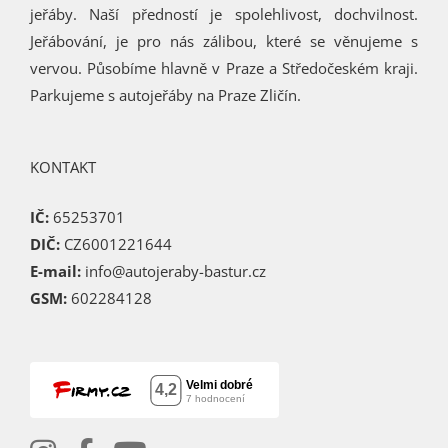
jeřáby. Naší předností je spolehlivost, dochvilnost.
Jeřábování, je pro nás zálibou, které se věnujeme s
vervou. Působíme hlavně v Praze a Středočeském kraji.
Parkujeme s autojeřáby na Praze Zličín.
KONTAKT
IČ:
65253701
DIČ:
CZ6001221644
E-mail:
info@autojeraby-bastur.cz
GSM:
602284128