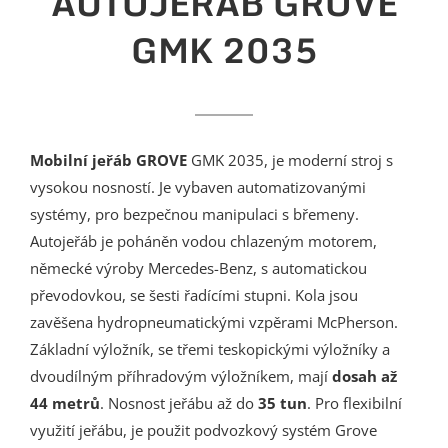
AUTOJEŘÁB GROVE
GMK 2035
Mobilní jeřáb GROVE
GMK 2035, je moderní stroj s
vysokou nosností. Je vybaven automatizovanými
systémy, pro bezpečnou manipulaci s břemeny.
Autojeřáb je poháněn vodou chlazeným motorem,
německé výroby Mercedes-Benz, s automatickou
převodovkou, se šesti řadícími stupni. Kola jsou
zavěšena hydropneumatickými vzpěrami McPherson.
Základní výložník, se třemi teskopickými výložníky a
dvoudílným příhradovým výložníkem, mají
dosah až
44 metrů
. Nosnost jeřábu až do
35 tun
. Pro flexibilní
využití jeřábu, je použit podvozkový systém Grove